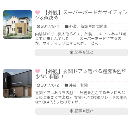
【外観】スーパーボードかサイディン
グ&色決め
2017/8/4
外装
,
新築戸建て関連
内装ばかりに気を取られて、外装についてはあまり考
えていませんでした！！ スーパーボードにするの
か、サイディングにするのか。 どん...
記事を読む
【外観】玄関ドア☆選べる種類&色が
少ない問題！
2017/8/2
外装
,
玄関
玄関ドアはおうちの顔！ 外観を左右するモノにもな
るので重要ですよね♪ 玄関ドアは標準グレードの場合
はYKKAPだったのですが、 ...
記事を読む