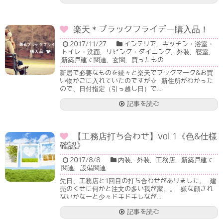
楽天＊ブラックフライデー購入品！
2017/11/27
インテリア
,
キッチン・浴室・
トイレ・洗面
,
リビング・ダイニング
,
外装
,
寝室
,
新築戸建て関連
,
玄関
,
買ったもの
新居で必要なものを続々と楽天でブックマーク&お買
い物かごに入れていたのですが☆ 新住所がわかった
ので、日付指定（引っ越し日）で...
記事を読む
【工務店打ち合わせ】vol.1《色&仕様
確認》
2017/8/8
内装
,
外装
,
工務店
,
新築戸建て
関連
,
設備関連
先日、工務店と1回目の打ち合わせがありました。 建
売のくせに何かと注文の多い我が家。。 嫌な顔され
ないかなーと少々ドキドキしなが...
記事を読む