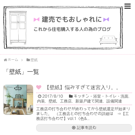
ホーム
壁紙
「
壁紙
」
一覧
【壁紙】悩みすぎて迷宮入り。。
2017/8/10
キッチン・浴室・トイレ・洗面
,
内装
,
壁紙
,
工務店
,
新築戸建て関連
,
設備関連
工務店の打ち合わせが終わってから壁紙選定が始まり
ました。 （工務店との打ち合わせの詳細は ⇒【工
務店打ち合わせ】vol.1《色&...
記事を読む